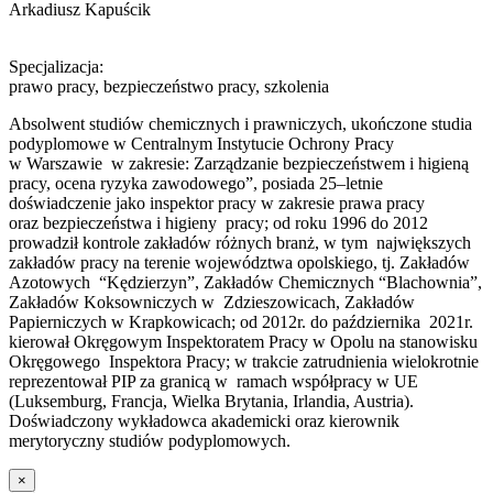
Arkadiusz Kapuścik
Specjalizacja:
prawo pracy, bezpieczeństwo pracy, szkolenia
Absolwent studiów chemicznych i prawniczych, ukończone studia
podyplomowe w Centralnym Instytucie Ochrony Pracy
w Warszawie w zakresie: Zarządzanie bezpieczeństwem i higieną
pracy, ocena ryzyka zawodowego”, posiada 25–letnie
doświadczenie jako inspektor pracy w zakresie prawa pracy
oraz bezpieczeństwa i higieny pracy; od roku 1996 do 2012
prowadził kontrole zakładów różnych branż, w tym największych
zakładów pracy na terenie województwa opolskiego, tj. Zakładów
Azotowych “Kędzierzyn”, Zakładów Chemicznych “Blachownia”,
Zakładów Koksowniczych w Zdzieszowicach, Zakładów
Papierniczych w Krapkowicach; od 2012r. do października 2021r.
kierował Okręgowym Inspektoratem Pracy w Opolu na stanowisku
Okręgowego Inspektora Pracy; w trakcie zatrudnienia wielokrotnie
reprezentował PIP za granicą w ramach współpracy w UE
(Luksemburg, Francja, Wielka Brytania, Irlandia, Austria).
Doświadczony wykładowca akademicki oraz kierownik
merytoryczny studiów podyplomowych.
×