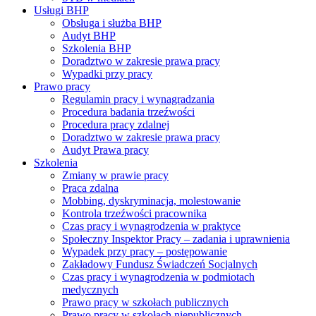
Usługi BHP
Obsługa i służba BHP
Audyt BHP
Szkolenia BHP
Doradztwo w zakresie prawa pracy
Wypadki przy pracy
Prawo pracy
Regulamin pracy i wynagradzania
Procedura badania trzeźwości
Procedura pracy zdalnej
Doradztwo w zakresie prawa pracy
Audyt Prawa pracy
Szkolenia
Zmiany w prawie pracy
Praca zdalna
Mobbing, dyskryminacja, molestowanie
Kontrola trzeźwości pracownika
Czas pracy i wynagrodzenia w praktyce
Społeczny Inspektor Pracy – zadania i uprawnienia
Wypadek przy pracy – postępowanie
Zakładowy Fundusz Świadczeń Socjalnych
Czas pracy i wynagrodzenia w podmiotach
medycznych
Prawo pracy w szkołach publicznych
Prawo pracy w szkołach niepublicznych