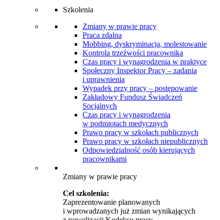
Szkolenia
Zmiany w prawie pracy
Praca zdalna
Mobbing, dyskryminacja, molestowanie
Kontrola trzeźwości pracownika
Czas pracy i wynagrodzenia w praktyce
Społeczny Inspektor Pracy – zadania
i uprawnienia
Wypadek przy pracy – postępowanie
Zakładowy Fundusz Świadczeń
Socjalnych
Czas pracy i wynagrodzenia
w podmiotach medycznych
Prawo pracy w szkołach publicznych
Prawo pracy w szkołach niepublicznych
Odpowiedzialność osób kierujących
pracownikami
Zmiany w prawie pracy
Cel szkolenia:
Zaprezentowanie planowanych
i wprowadzanych już zmian wynikających
z nowelizacji Kodeksu pracy.