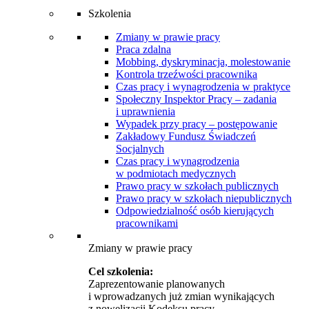
Szkolenia
Zmiany w prawie pracy
Praca zdalna
Mobbing, dyskryminacja, molestowanie
Kontrola trzeźwości pracownika
Czas pracy i wynagrodzenia w praktyce
Społeczny Inspektor Pracy – zadania
i uprawnienia
Wypadek przy pracy – postępowanie
Zakładowy Fundusz Świadczeń
Socjalnych
Czas pracy i wynagrodzenia
w podmiotach medycznych
Prawo pracy w szkołach publicznych
Prawo pracy w szkołach niepublicznych
Odpowiedzialność osób kierujących
pracownikami
Zmiany w prawie pracy
Cel szkolenia:
Zaprezentowanie planowanych
i wprowadzanych już zmian wynikających
z nowelizacji Kodeksu pracy.