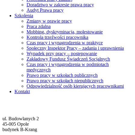
Doradztwo w zakresie prawa pracy
Audyt Prawa pracy
Szkolenia
Zmiany w prawie pracy
Praca zdalna
Mobbing, dyskryminacja, molestowanie
Kontrola trzeźwości pracownika
Czas pracy i wynagrodzenia w praktyce
Społeczny Inspektor Pracy – zadania i uprawnienia
Wypadek przy pracy – postępowanie
Zakładowy Fundusz Świadczeń Socjalnych
Czas pracy i wynagrodzenia w podmiotach
medycznych
Prawo pracy w szkołach publicznych
Prawo pracy w szkołach niepublicznych
Odpowiedzialność osób kierujących pracownikami
Kontakt
ul. Budowlanych 2
45-005 Opole
budynek B-Krang