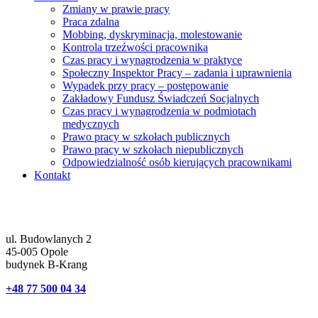
Zmiany w prawie pracy
Praca zdalna
Mobbing, dyskryminacja, molestowanie
Kontrola trzeźwości pracownika
Czas pracy i wynagrodzenia w praktyce
Społeczny Inspektor Pracy – zadania i uprawnienia
Wypadek przy pracy – postępowanie
Zakładowy Fundusz Świadczeń Socjalnych
Czas pracy i wynagrodzenia w podmiotach
medycznych
Prawo pracy w szkołach publicznych
Prawo pracy w szkołach niepublicznych
Odpowiedzialność osób kierujących pracownikami
Kontakt
ul. Budowlanych 2
45-005 Opole
budynek B-Krang
+48 77 500 04 34