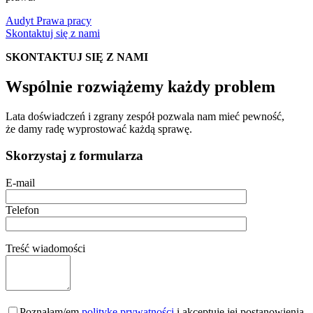
Audyt Prawa pracy
Skontaktuj się z nami
SKONTAKTUJ SIĘ Z NAMI
Wspólnie rozwiążemy każdy problem
Lata doświadczeń i zgrany zespół pozwala nam mieć pewność,
że damy radę wyprostować każdą sprawę.
Skorzystaj z formularza
E-mail
Telefon
Treść wiadomości
Poznałam/em
politykę prywatności
i akceptuję jej postanowienia.