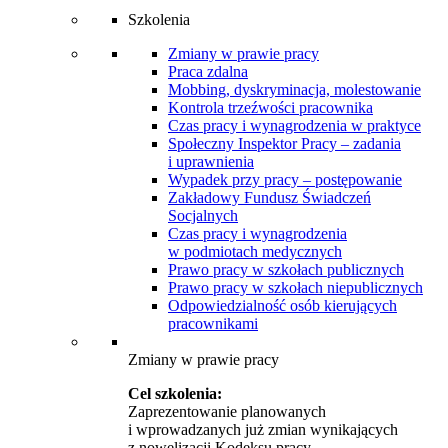
Szkolenia
Zmiany w prawie pracy
Praca zdalna
Mobbing, dyskryminacja, molestowanie
Kontrola trzeźwości pracownika
Czas pracy i wynagrodzenia w praktyce
Społeczny Inspektor Pracy – zadania
i uprawnienia
Wypadek przy pracy – postępowanie
Zakładowy Fundusz Świadczeń
Socjalnych
Czas pracy i wynagrodzenia
w podmiotach medycznych
Prawo pracy w szkołach publicznych
Prawo pracy w szkołach niepublicznych
Odpowiedzialność osób kierujących
pracownikami
Zmiany w prawie pracy
Cel szkolenia:
Zaprezentowanie planowanych
i wprowadzanych już zmian wynikających
z nowelizacji Kodeksu pracy.