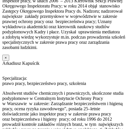
Inspektor pracy, w latach 2006 – 2013 Kierownik Sekcji Prawnej
Okręgowego Inspektoratu Pracy; w roku 2014 objął stanowisko
Zastępcy Okręgowego Inspektora Pracy ds. Nadzoru; nadzorował
największe zakłady przemysłowe w województwie w zakresie
prawnej ochrony pracy oraz bezpieczeństwa pracy; Uznany
wykładowca akademicki oraz kierownik naukowy studiów
podyplomowych Kadry i płace. Uzyskał uprawnienia mediatora
a zdobytą wiedzę wykorzystuje m.in. podczas prowadzenia szkoleń
specjalistycznych w zakresie prawa pracy oraz zarządzania
zasobami ludzkimi.
×
Arkadiusz Kapuścik
Specjalizacja:
prawo pracy, bezpieczeństwo pracy, szkolenia
Absolwent studiów chemicznych i prawniczych, ukończone studia
podyplomowe w Centralnym Instytucie Ochrony Pracy
w Warszawie w zakresie: Zarządzanie bezpieczeństwem i higieną
pracy, ocena ryzyka zawodowego”, posiada 25–letnie
doświadczenie jako inspektor pracy w zakresie prawa pracy
oraz bezpieczeństwa i higieny pracy; od roku 1996 do 2012
prowadził kontrole zakładów różnych branż, w tym największych